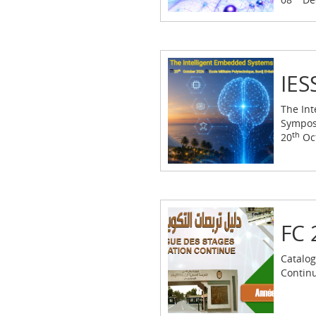
IES
The In
Sympo
th
20
Oc
FC 
Catalo
Contin