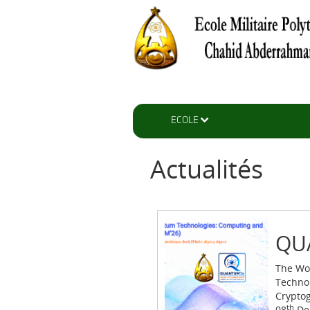
ECOLE
Actualités
QU
The Wo
Techno
Crypto
th
08
De