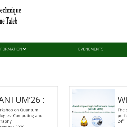
FORMATION
ÉVÈNEMENTS
ANTUM’26 :
W
rkshop on Quantum
The 
logies: Computing and
perf
th
graphy
24
cember 2026