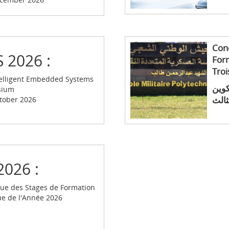
Conc
S 2026 :
For
Tro
telligent Embedded Systems
كوين
sium
ثالث
tober 2026
2026 :
gue des Stages de Formation
ue de l'Année 2026